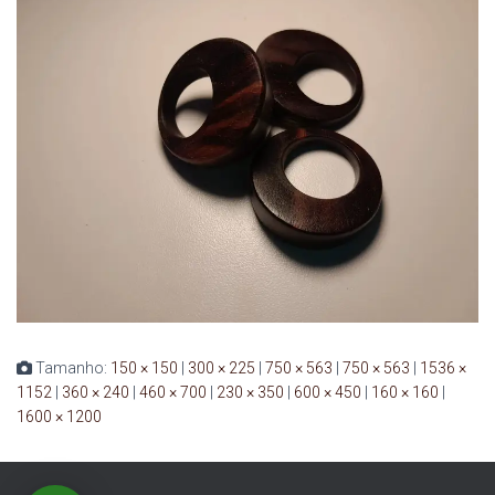
Tamanho:
150 × 150
|
300 × 225
|
750 × 563
|
750 × 563
|
1536 ×
1152
|
360 × 240
|
460 × 700
|
230 × 350
|
600 × 450
|
160 × 160
|
1600 × 1200