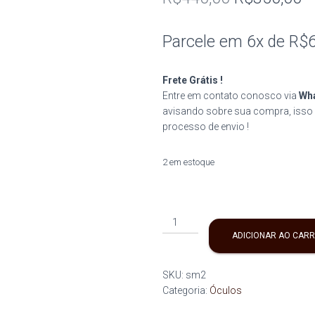
preço
p
Parcele em 6x de
R$
original
at
era:
é:
Frete Grátis !
Entre em contato conosco via
Wha
R$440,00.
R
avisando sobre sua compra, isso 
processo de envio !
2 em estoque
SM-
2
ADICIONAR AO CAR
quantidade
SKU:
sm2
Categoria:
Óculos