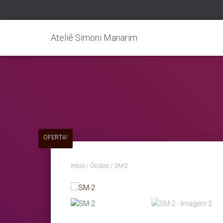
Ateliê Simoni Manarim
OFERTA!
Início
/
Óculos
/ SM-2